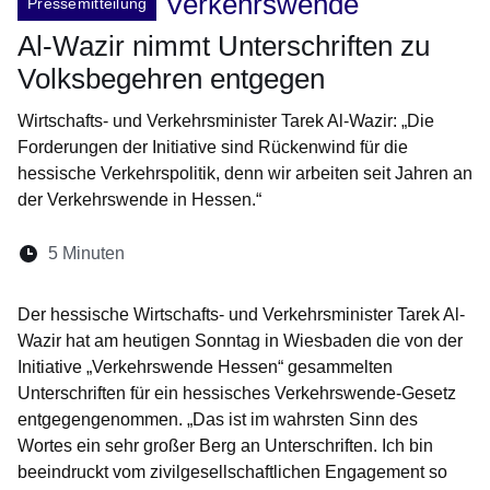
Verkehrswende
Pressemitteilung
Al-Wazir nimmt Unterschriften zu
Volksbegehren entgegen
Wirtschafts- und Verkehrsminister Tarek Al-Wazir: „Die
Forderungen der Initiative sind Rückenwind für die
hessische Verkehrspolitik, denn wir arbeiten seit Jahren an
der Verkehrswende in Hessen.“
Lesedauer:
5 Minuten
Öffnet sich in einem neuen Fenster
Öffnet sich in einem neuen Fenster
Öffnet sich in einem neuen Fenste
Öffnet sich in einem neuen Fe
Öffnet sich in einem neu
Der hessische Wirtschafts- und Verkehrsminister Tarek Al-
Wazir hat am heutigen Sonntag in Wiesbaden die von der
Initiative „Verkehrswende Hessen“ gesammelten
Unterschriften für ein hessisches Verkehrswende-Gesetz
entgegengenommen. „Das ist im wahrsten Sinn des
Wortes ein sehr großer Berg an Unterschriften. Ich bin
beeindruckt vom zivilgesellschaftlichen Engagement so