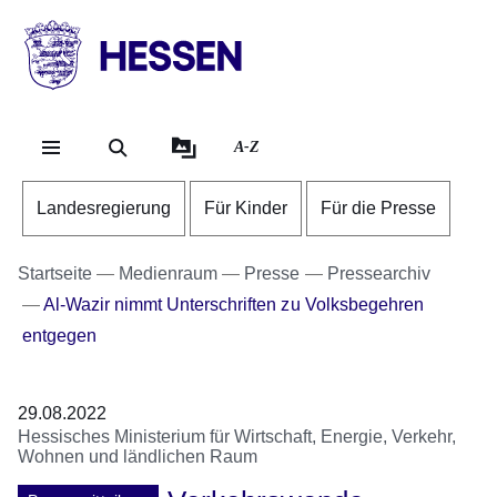
Direkt zum Kopf der Se
Direkt zum Inhalt
Direkt zum Fuß der Sei
HESSEN
-
Landesregierung
A-Z
Landesregierung
Für Kinder
Für die Presse
Startseite
Medienraum
Presse
Pressearchiv
Al-Wazir nimmt Unterschriften zu Volksbegehren
entgegen
29.08.2022
Hessisches Ministerium für Wirtschaft, Energie, Verkehr,
Wohnen und ländlichen Raum