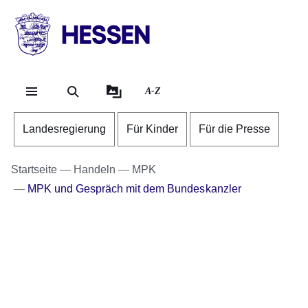
Direkt zum Kopf der Se
Direkt zum Inhalt
Direkt zum Fuß der Sei
HESSEN
-
Landesregierung
A-Z
Landesregierung
Für Kinder
Für die Presse
Startseite
Handeln
MPK
MPK und Gespräch mit dem Bundeskanzler
Bildergalerie:20
Fotos:Öffnet
eine
Lightbox: