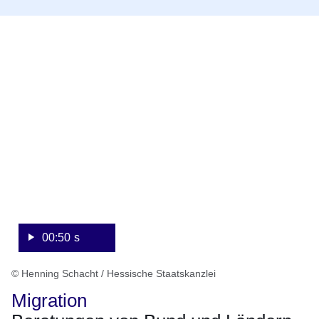
:Video:Dauer:
50
Sekunden
00:50 s
© Henning Schacht / Hessische Staatskanzlei
Migration