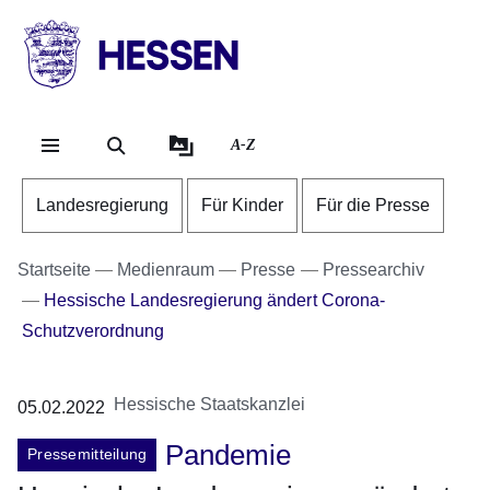
Direkt zum Kopf der Se
Direkt zum Inhalt
Direkt zum Fuß der Sei
HESSEN
-
Landesregierung
A-Z
Landesregierung
Für Kinder
Für die Presse
Startseite
Medienraum
Presse
Pressearchiv
Hessische Landesregierung ändert Corona-
Schutzverordnung
Hessische Staatskanzlei
05.02.2022
Pandemie
Pressemitteilung