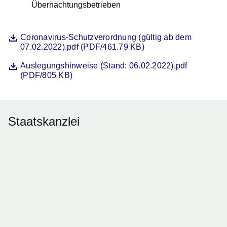
Übernachtungsbetrieben
Datei
Öffnet sich in einem neuen Fenster
Coronavirus-Schutzverordnung (gültig ab dem
07.02.2022).pdf (PDF/461.79 KB)
Datei
Öffnet sich in einem neuen Fenster
Auslegungshinweise (Stand: 06.02.2022).pdf
(PDF/805 KB)
Staatskanzlei