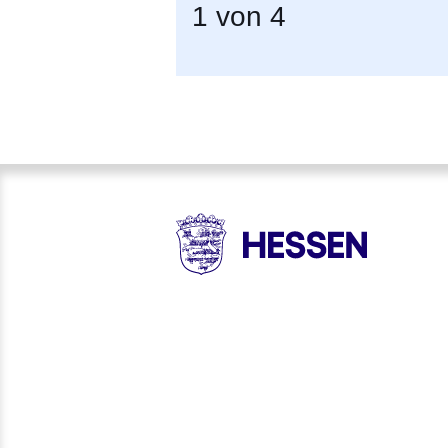
1
von 4
HESSEN - Hessische Landesr