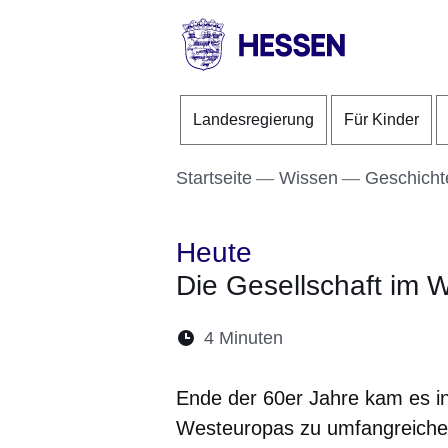
Direkt zum Kopf der S
Direkt zum Inhalt
Direkt zum Fuß der Se
HESSEN
-
Landesregierung
Für Kinder
Landesregierung
Startseite
Wissen
Geschicht
Heute
Die Gesellschaft im 
Lesedauer:
4 Minuten
Öffnet sich in eine
Öffnet sich in 
Öffnet sic
Öffnet
Ö
Ende der 60er Jahre kam es i
Westeuropas zu umfangreiche