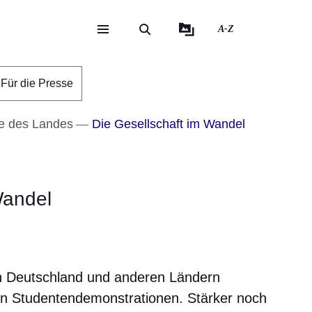
A-Z
eite
ite
Für die Presse
e des Landes
Die Gesellschaft im Wandel
Wandel
m neuen Fenster
einem neuen Fenster
h in einem neuen Fenster
 sich in einem neuen Fenster
ffnet sich in einem neuen Fenster
n Deutschland und anderen Ländern
n Studentendemonstrationen. Stärker noch