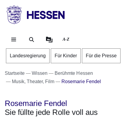
Direkt zum Kopf der Se
Direkt zum Inhalt
Direkt zum Fuß der Sei
HESSEN
-
Landesregierung
A-Z
Landesregierung
Für Kinder
Für die Presse
Startseite
Wissen
Berühmte Hessen
Musik, Theater, Film
Rosemarie Fendel
Rosemarie Fendel
Sie füllte jede Rolle voll aus
Öffnet sich in einem neuen Fenster
Öffnet sich in einem neuen Fenster
Öffnet sich in einem neuen Fenster
Öffnet sich in einem neuen Fenster
Öffnet sich in einem neuen Fenster