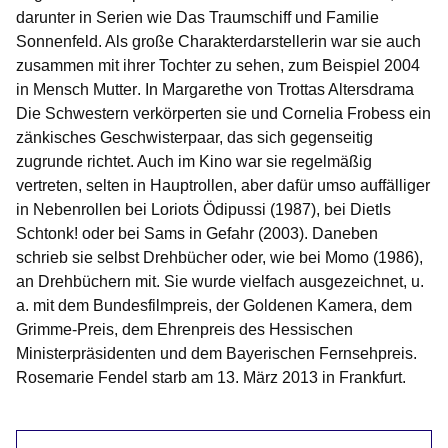
darunter in Serien wie
Das Traumschiff
und
Familie
Sonnenfeld
. Als große Charakterdarstellerin war sie auch
zusammen mit ihrer Tochter zu sehen, zum Beispiel 2004
in
Mensch Mutter
. In Margarethe von Trottas Altersdrama
Die Schwestern
verkörperten sie und Cornelia Frobess ein
zänkisches Geschwisterpaar, das sich gegenseitig
zugrunde richtet. Auch im Kino war sie regelmäßig
vertreten, selten in Hauptrollen, aber dafür umso auffälliger
in Nebenrollen bei Loriots
Ödipussi
(1987), bei Dietls
Schtonk!
oder bei
Sams in Gefahr
(2003). Daneben
schrieb sie selbst Drehbücher oder, wie bei
Momo
(1986),
an Drehbüchern mit. Sie wurde vielfach ausgezeichnet, u.
a. mit dem Bundesfilmpreis, der Goldenen Kamera, dem
Grimme-Preis, dem Ehrenpreis des Hessischen
Ministerpräsidenten und dem Bayerischen Fernsehpreis.
Rosemarie Fendel starb am 13. März 2013 in Frankfurt.