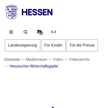
Direkt zum Kopf der Se
Direkt zum Inhalt
Direkt zum Fuß der Sei
HESSEN
-
Landesregierung
A-Z
Landesregierung
Für Kinder
Für die Presse
Startseite
Medienraum
Video
Videoarchiv
Hessischer Wirtschaftsgipfel
Youtube
:Dauer:
Video:
23
Minuten,
Statement
56
von
Sekunden