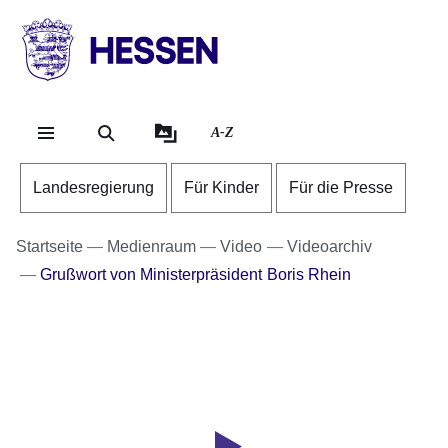
Direkt zum Kopf der Se
Direkt zum Inhalt
Direkt zum Fuß der Sei
HESSEN
-
Landesregierung
A-Z
Landesregierung
Für Kinder
Für die Presse
Startseite
Medienraum
Video
Videoarchiv
Grußwort von Ministerpräsident Boris Rhein
Youtube
:Dauer:
Video:
1
Minute,
Tag
9
der
Sekunden