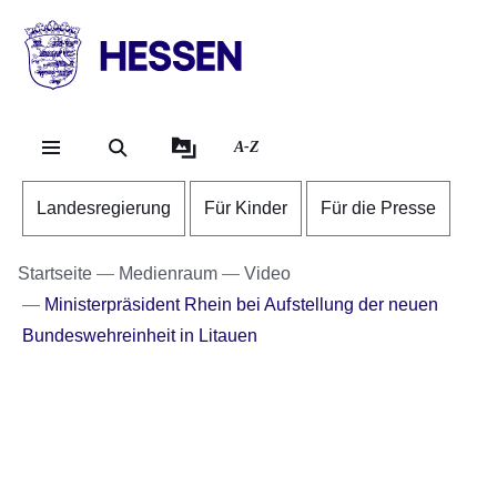
Direkt zum Kopf der Se
Direkt zum Inhalt
Direkt zum Fuß der Sei
HESSEN
-
Landesregierung
A-Z
Landesregierung
Für Kinder
Für die Presse
Startseite
Medienraum
Video
Ministerpräsident Rhein bei Aufstellung der neuen
Bundeswehreinheit in Litauen
Youtube
:Dauer:
Video:
30
Sekunden
Ministerpräsident