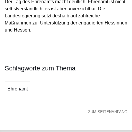
Der Tag des Ehrenamts macht deutlich: Ehrenamt ist nicht
selbstverständlich, es ist aber unverzichtbar. Die
Landesregierung setzt deshalb auf zahlreiche
Maßnahmen zur Unterstützung der engagierten Hessinnen
und Hessen.
Öffnet sich in einem neuen Fenster
Öffnet sich in einem neuen Fenster
Öffnet sich in einem neuen Fenster
Öffnet sich in einem neuen Fenster
Öffnet sich in einem neuen Fenster
Schlagworte zum Thema
Ehrenamt
ZUM SEITENANFANG