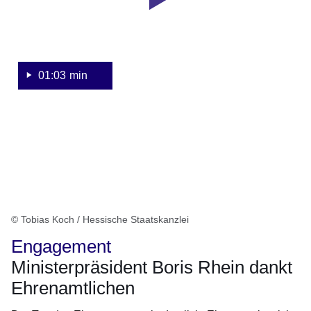
Rhein
zum
Tag
des
Ehrenamts
01:03 min
© Tobias Koch / Hessische Staatskanzlei
Engagement
Ministerpräsident Boris Rhein dankt
Ehrenamtlichen