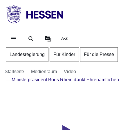
Direkt zum Kopf der Se
Direkt zum Inhalt
Direkt zum Fuß der Sei
HESSEN
-
Landesregierung
A-Z
Landesregierung
Für Kinder
Für die Presse
Startseite
Medienraum
Video
Ministerpräsident Boris Rhein dankt Ehrenamtlichen
Youtube
:Dauer:
Video:
1
Minute,
Ministerpräsident
3
Boris
Sekunden