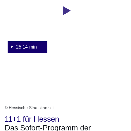
für
Sekunden
Hessen
-
Das
Sofort-
Programm
der
25:14 min
demokratisch-
christlich-
sozialen
Koalition
© Hessische Staatskanzlei
11+1 für Hessen
Das Sofort-Programm der