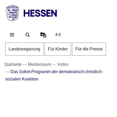
Direkt zum Kopf der Se
Direkt zum Inhalt
Direkt zum Fuß der Sei
HESSEN
-
Landesregierung
A-Z
Landesregierung
Für Kinder
Für die Presse
Startseite
Medienraum
Video
Das Sofort-Programm der demokratisch-christlich-
sozialen Koalition
Youtube
:Dauer:
Video:
25
Minuten,
11+1
14