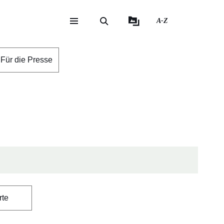
A-Z
eite
ite
Für die Presse
rte