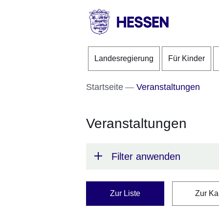
Direkt zum Kopf der S
Direkt zum Inhalt
Direkt zum Fuß der Se
HESSEN
-
Landesregierung
Für Kinder
Landesregierung
Startseite
Veranstaltungen
Veranstaltungen
Filter anwenden
Zur Liste
Zur Ka