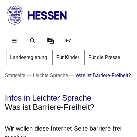
Direkt zum Kopf der Se
Direkt zum Inhalt
Direkt zum Fuß der Sei
HESSEN
-
Landesregierung
A-Z
Landesregierung
Für Kinder
Für die Presse
Startseite
Leichte Sprache
Was ist Barriere-Freiheit?
Infos in Leichter Sprache
Was ist Barriere-Freiheit?
Wir wollen diese Internet-Seite barriere-frei