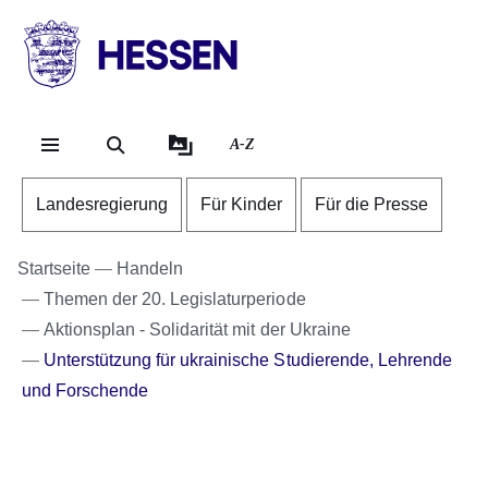
Direkt zum Kopf der Se
Direkt zum Inhalt
Direkt zum Fuß der Sei
HESSEN
-
Landesregierung
A-Z
Landesregierung
Für Kinder
Für die Presse
Startseite
Handeln
Themen der 20. Legislaturperiode
Aktionsplan - Solidarität mit der Ukraine
Unterstützung für ukrainische Studierende, Lehrende
und Forschende