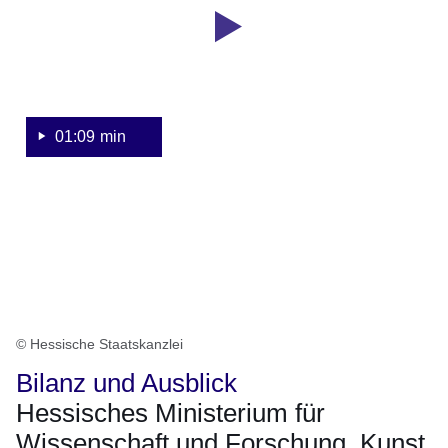
2026:
Sekunden
Hessisches
Wissenschaftsministerium
01:09 min
© Hessische Staatskanzlei
Bilanz und Ausblick
Hessisches Ministerium für
Wissenschaft und Forschung, Kunst