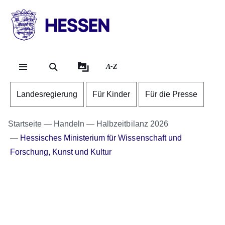
Direkt zum Kopf der S
Direkt zum Inhalt
Direkt zum Fuß der Se
HESSEN
-
Landesregierung
A-Z
Landesregierung
Für Kinder
Für die Presse
Startseite
Handeln
Halbzeitbilanz 2026
Hessisches Ministerium für Wissenschaft und
Forschung, Kunst und Kultur
Youtube
:Dauer:
Video:
1
Minute,
Halbzeitbilanz
9