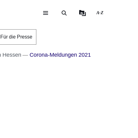
A-Z
eite
ite
Für die Presse
n Hessen
Corona-Meldungen 2021