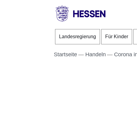
Direkt zum Kopf der S
Direkt zum Inhalt
Direkt zum Fuß der Se
HESSEN
-
Landesregierung
Für Kinder
Landesregierung
Startseite
Handeln
Corona i