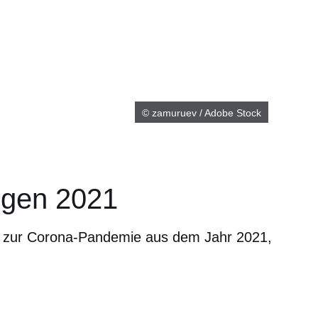
© zamuruev / Adobe Stock
gen 2021
en zur Corona-Pandemie aus dem Jahr 2021,
er
Fenster
euen Fenster
em neuen Fenster