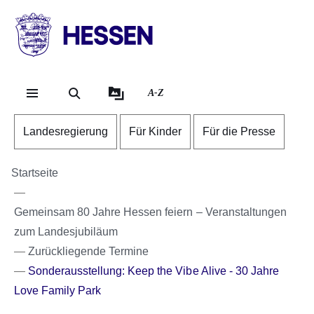
Direkt zum Kopf der Se
Direkt zum Inhalt
Direkt zum Fuß der Sei
HESSEN
-
Landesregierung
A-Z
Landesregierung
Für Kinder
Für die Presse
Startseite
Gemeinsam 80 Jahre Hessen feiern – Veranstaltungen
zum Landesjubiläum
Zurückliegende Termine
Sonderausstellung: Keep the Vibe Alive - 30 Jahre
Love Family Park