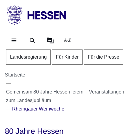
Direkt zum Kopf der Se
Direkt zum Inhalt
Direkt zum Fuß der Sei
HESSEN
-
Landesregierung
A-Z
Landesregierung
Für Kinder
Für die Presse
Startseite
Gemeinsam 80 Jahre Hessen feiern – Veranstaltungen
zum Landesjubiläum
Rheingauer Weinwoche
80 Jahre Hessen