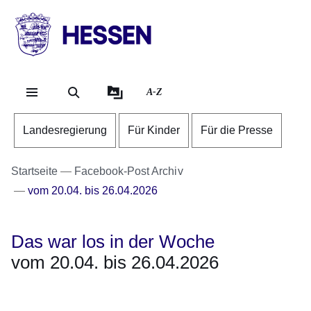
Direkt zum Kopf der Se
Direkt zum Inhalt
Direkt zum Fuß der Sei
HESSEN
-
Landesregierung
A-Z
Landesregierung
Für Kinder
Für die Presse
Startseite
Facebook-Post Archiv
vom 20.04. bis 26.04.2026
Das war los in der Woche
vom 20.04. bis 26.04.2026
Öffnet sich in einem neuen Fenster
Öffnet sich in einem neuen Fenster
Öffnet sich in einem neuen Fenster
Öffnet sich in einem neuen Fenster
Öffnet sich in einem neuen Fenster