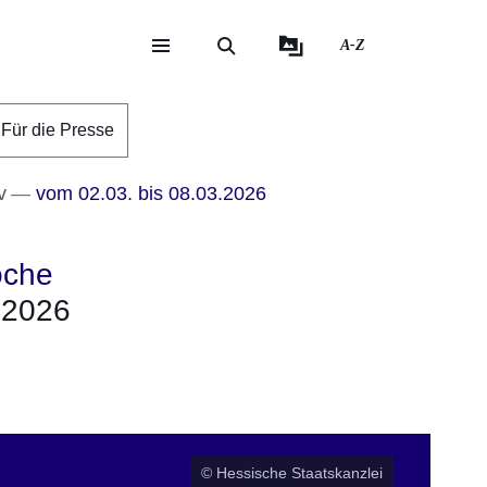
A-Z
eite
ite
Für die Presse
v
vom 02.03. bis 08.03.2026
oche
.2026
er
Fenster
euen Fenster
em neuen Fenster
© Hessische Staatskanzlei