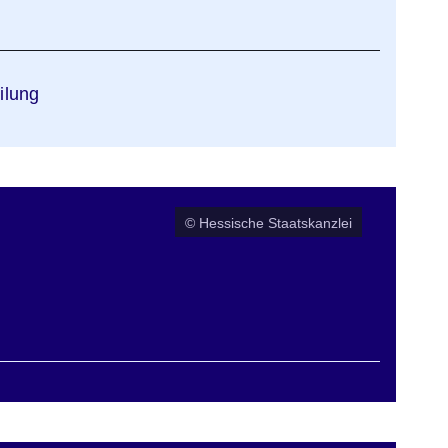
ilung
© Hessische Staatskanzlei