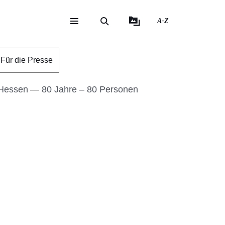
A-Z
eite
ite
Für die Presse
 Hessen
80 Jahre – 80 Personen