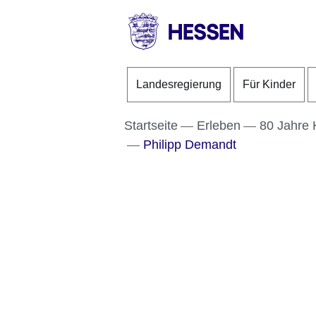
Direkt zum Kopf der S
Direkt zum Inhalt
Direkt zum Fuß der Se
HESSEN
-
Landesregierung
Für Kinder
Landesregierung
Startseite
Erleben
80 Jahre
Philipp Demandt