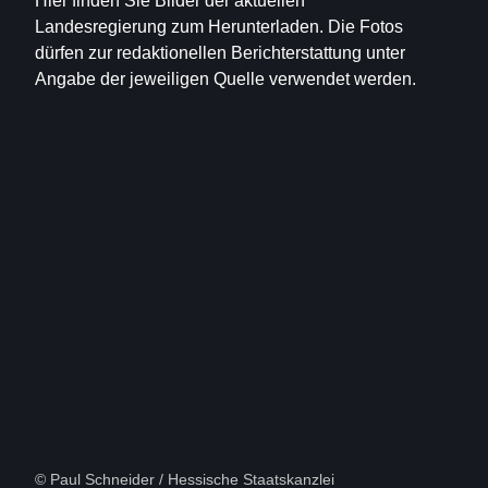
Hier finden Sie Bilder der aktuellen
Landesregierung zum Herunterladen. Die Fotos
dürfen zur redaktionellen Berichterstattung unter
Angabe der jeweiligen Quelle verwendet werden.
Öffnet sich in einem neuen Fenster
Öffnet sich in einem neuen Fenster
Öffnet sich in einem neuen Fenster
Öffnet sich in einem neuen Fenster
Öffnet sich in einem neuen Fenster
Bild
(16:9)
1
Von
12
© Paul Schneider / Hessische Staatskanzlei