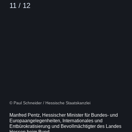
11 / 12
Bild
(16:9)
12
Von
12
© Paul Schneider / Hessische Staatskanzlei
Manfred Pentz, Hessischer Minister für Bundes- und
Europaangelegenheiten, Internationales und
Entbürokratisierung und Bevollmächtigter des Landes
Hessen beim Bund