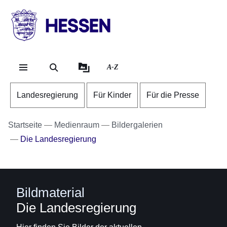
Direkt zum Kopf der Se
Direkt zum Inhalt
Direkt zum Fuß der Sei
HESSEN
-
Landesregierung
A-Z
Landesregierung
Für Kinder
Für die Presse
Startseite
Medienraum
Bildergalerien
Die Landesregierung
Bildmaterial
Die Landesregierung