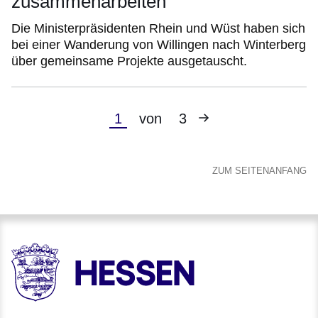
zusammenarbeiten
Die Ministerpräsidenten Rhein und Wüst haben sich
bei einer Wanderung von Willingen nach Winterberg
über gemeinsame Projekte ausgetauscht.
Nächste
Aktuelle
1
von
3
Seite
Seite
ZUM SEITENANFANG
HESSEN - Hessische Landesregierung