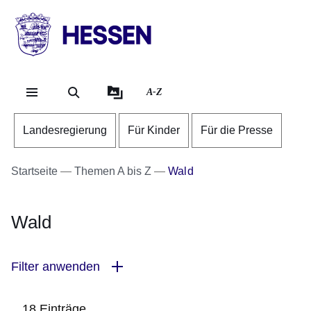
Direkt zum Kopf der Se
Direkt zum Inhalt
Direkt zum Fuß der Sei
HESSEN
-
Landesregierung
A-Z
Landesregierung
Für Kinder
Für die Presse
Startseite
Themen A bis Z
Wald
Wald
Filter anwenden
18 Einträge