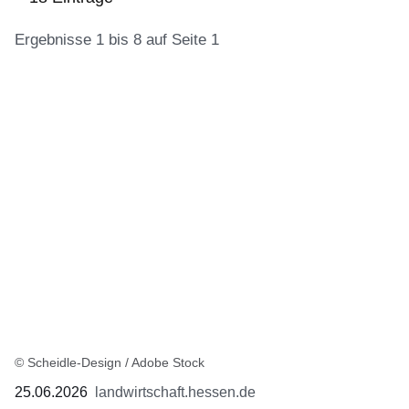
Ergebnisse 1 bis 8 auf Seite 1
:18
Ergebnisse:Ergebnisse
1
bis
8
auf
Seite
1
© Scheidle-Design / Adobe Stock
25.06.2026
landwirtschaft.hessen.de