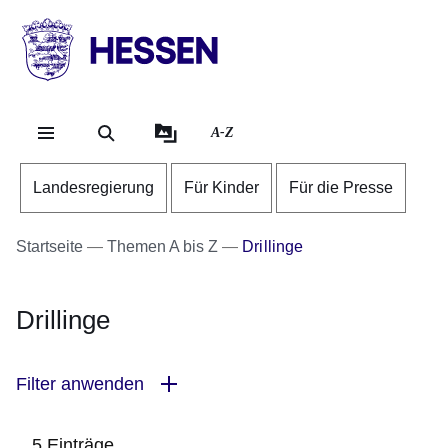
Direkt zum Kopf der Se
Direkt zum Inhalt
Direkt zum Fuß der Sei
HESSEN
-
Landesregierung
A-Z
Landesregierung
Für Kinder
Für die Presse
Startseite
Themen A bis Z
Drillinge
Drillinge
Filter anwenden
5 Einträge