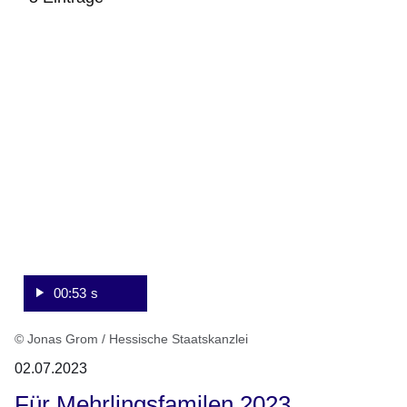
:Video:Dauer:
:5
53
Ergebnisse:
Sekunden
00:53 s
© Jonas Grom / Hessische Staatskanzlei
02.07.2023
Für Mehrlingsfamilen 2023