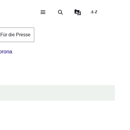
A-Z
eite
ite
Für die Presse
rona