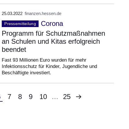
25.03.2022
finanzen.hessen.de
Corona
Pressemitteilung
Programm für Schutzmaßnahmen
an Schulen und Kitas erfolgreich
beendet
Fast 93 Millionen Euro wurden für mehr
Infektionsschutz für Kinder, Jugendliche und
Beschäftigte investiert.
Nächste
e
ktuelle
6
Seite
7
Seite
8
Seite
9
Seite
10
…
Letzte
25
Seite
eite
Seite