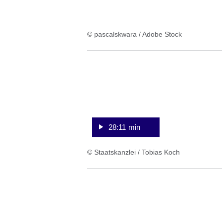
© pascalskwara / Adobe Stock
:Video:Dauer:
28
Minuten,
11
Sekunden
28:11 min
© Staatskanzlei / Tobias Koch