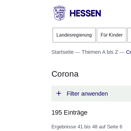
Direkt zum Kopf der S
Direkt zum Inhalt
Direkt zum Fuß der Se
HESSEN
-
Landesregierung
Für Kinder
Landesregierung
Startseite
Themen A bis Z
Co
Corona
Filter anwenden
195 Einträge
Ergebnisse 41 bis 48 auf Seite 6