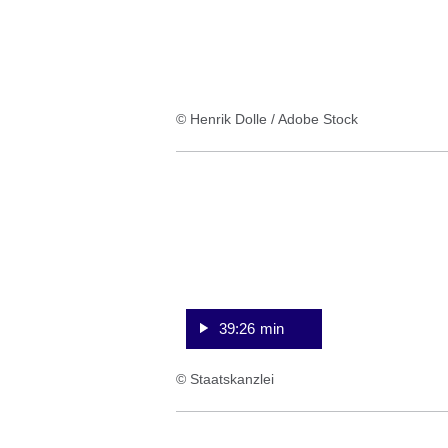
© Henrik Dolle / Adobe Stock
:Video:Dauer:
39
Minuten,
26
Sekunden
39:26 min
© Staatskanzlei