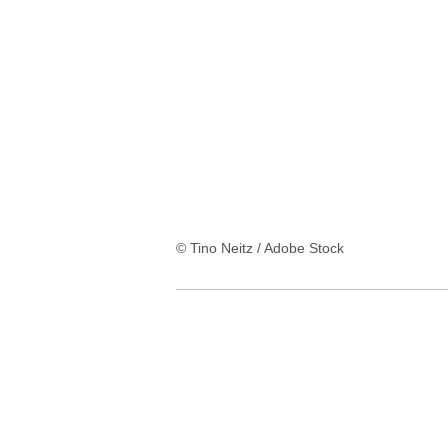
:195
Ergebnisse:Ergebnisse
41
bis
48
auf
Seite
© Tino Neitz / Adobe Stock
6