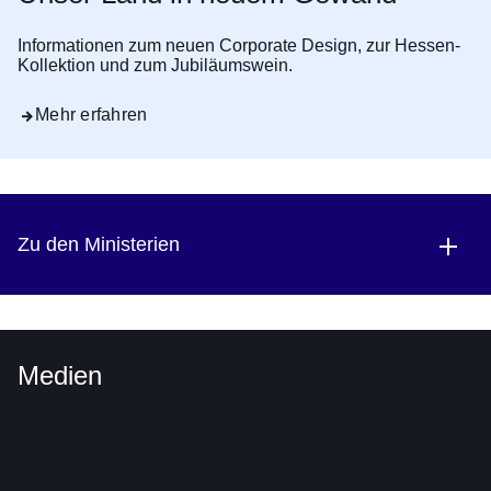
Informationen zum neuen Corporate Design, zur Hessen-
Kollektion und zum Jubiläumswein.
Mehr erfahren
Zu den Ministerien
Medien
Youtube
:Dauer:
Video:
52
Sekunden
Großer