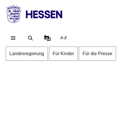
Direkt zum Kopf der S
Direkt zum Inhalt
Direkt zum Fuß der Se
HESSEN
-
Landesregierung
A-Z
Landesregierung
Für Kinder
Für die Presse