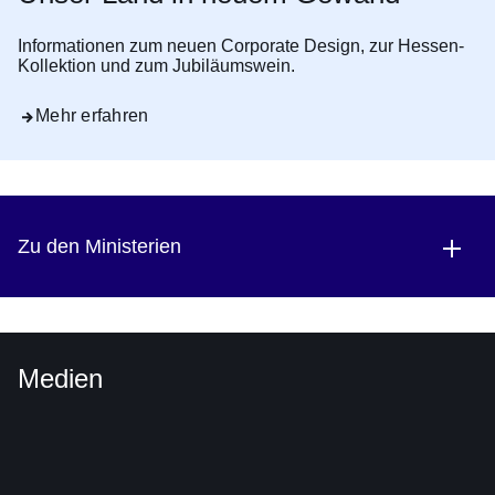
Informationen zum neuen Corporate Design, zur Hessen-
Kollektion und zum Jubiläumswein.
Mehr erfahren
Zu den Ministerien
Medien
Youtube
:Dauer:
Video:
52
Sekunden
Großer