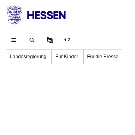
Direkt zum Kopf der S
Direkt zum Inhalt
Direkt zum Fuß der Se
HESSEN
-
Landesregierung
A-Z
Landesregierung
Für Kinder
Für die Presse