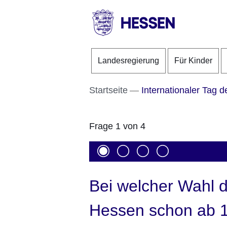
Direkt zum Kopf der S
Direkt zum Inhalt
Direkt zum Fuß der Se
HESSEN
-
Landesregierung
Für Kinder
Landesregierung
Startseite
Internationaler Tag 
Frage 1 von 4
Bei welcher Wahl d
Hessen schon ab 