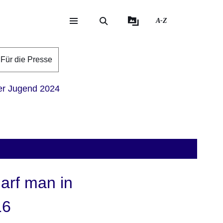
A-Z
eite
ite
Für die Presse
der Jugend 2024
arf man in
16